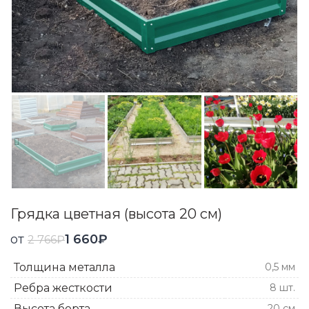
Грядка цветная (высота 20 см)
от
1 660
₽
2 766
₽
Толщина металла
0,5 мм
Ребра жесткости
8 шт.
Высота борта
20 см