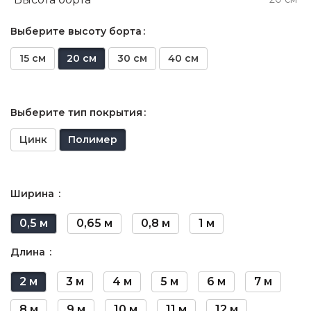
Выберите высоту борта
15 см
20 см
30 см
40 см
Выберите тип покрытия
Цинк
Полимер
Ширина
0,5 м
0,65 м
0,8 м
1 м
Длина
2 м
3 м
4 м
5 м
6 м
7 м
8 м
9 м
10 м
11 м
12 м