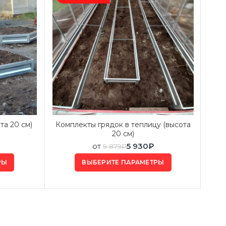
та 20 см)
Комплекты грядок в теплицу (высота
20 см)
пол
от
5 930
₽
9 879
₽
РЫ
ВЫБЕРИТЕ ПАРАМЕТРЫ