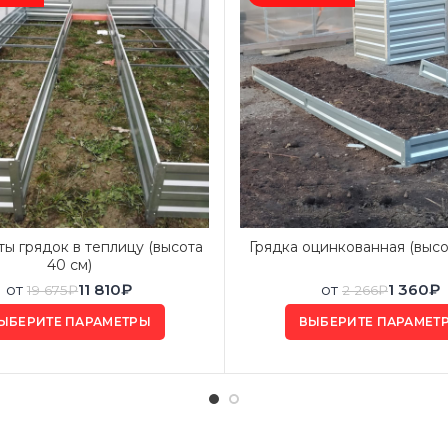
ы грядок в теплицу (высота
Грядка оцинкованная (высо
40 см)
от
11 810
₽
от
1 360
₽
19 675
₽
2 266
₽
ЫБЕРИТЕ ПАРАМЕТРЫ
ВЫБЕРИТЕ ПАРАМЕТ