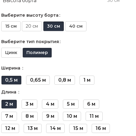
Высота борта
30 см
Выберите высоту борта
15 см
20 см
30 см
40 см
Выберите тип покрытия
Цинк
Полимер
Ширина
0,5 м
0,65 м
0,8 м
1 м
Длина
2 м
3 м
4 м
5 м
6 м
7 м
8 м
9 м
10 м
11 м
12 м
13 м
14 м
15 м
16 м