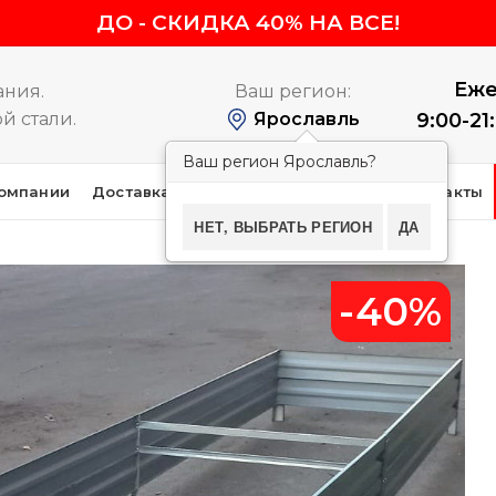
ДО
-
СКИДКА 40% НА ВСЕ!
Еже
ания.
Ваш регион:
й стали.
Ярославль
9:00-21
Ваш регион Ярославль?
омпании
Доставка и оплата
Покупателям
Контакты
НЕТ, ВЫБРАТЬ РЕГИОН
ДА
-40%