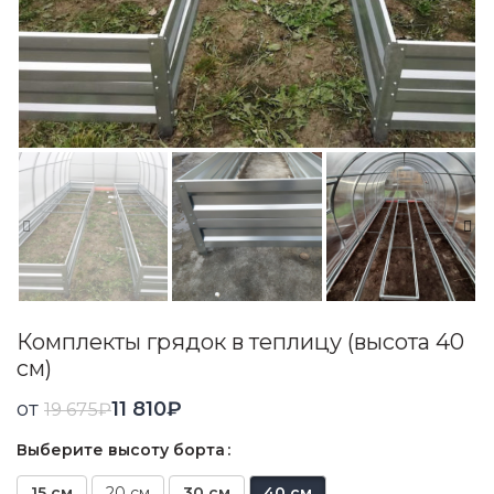
Комплекты грядок в теплицу (высота 40
см)
от
11 810
₽
19 675
₽
Выберите высоту борта
15 см
20 см
30 см
40 см